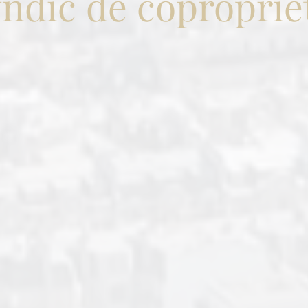
yndic de coproprié