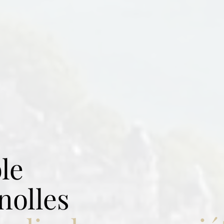
le
nolles