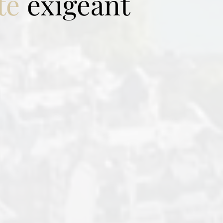
té
exigeant