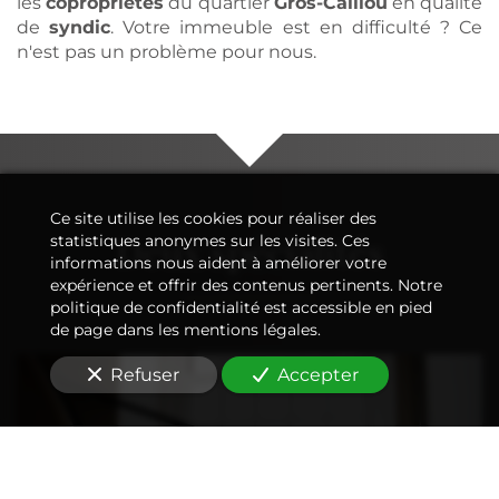
les
copropriétés
du quartier
Gros-Caillou
en qualité
de
syndic
. Votre immeuble est en difficulté ? Ce
n'est pas un problème pour nous.
Ce site utilise les cookies pour réaliser des
Deux spécialités
statistiques anonymes sur les visites. Ces
informations nous aident à améliorer votre
expérience et offrir des contenus pertinents. Notre
politique de confidentialité est accessible en pied
de page dans les mentions légales.
Refuser
Accepter